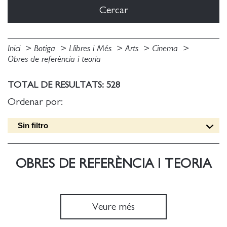
Inici
Botiga
Llibres i Més
Arts
Cinema
Obres de referència i teoria
TOTAL DE RESULTATS: 528
Ordenar por:
Sin filtro
Data edició [DESC]
Títol [A-Z]
OBRES DE REFERÈNCIA I TEORIA
Títol [Z-A]
Autor [A-Z]
Autor [Z-A]
Veure més
Data edició [ASC]