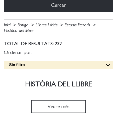
Inici
Botiga
Llibres i Més
Estudis literaris
Història del llibre
TOTAL DE RESULTATS: 232
Ordenar por:
Sin filtro
Data edició [DESC]
Títol [A-Z]
HISTÒRIA DEL LLIBRE
Títol [Z-A]
Autor [A-Z]
Autor [Z-A]
Veure més
Data edició [ASC]