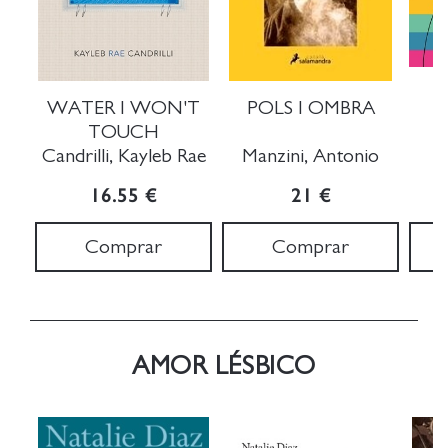
WATER I WON'T
POLS I OMBRA
T
TOUCH
Candrilli, Kayleb Rae
Manzini, Antonio
D
16.55 €
21 €
Comprar
Comprar
AMOR LÉSBICO