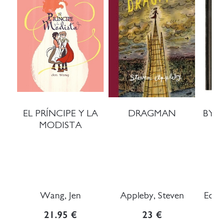
EL PRÍNCIPE Y LA
DRAGMAN
BY 
MODISTA
Wang, Jen
Appleby, Steven
Ede
21.95 €
23 €