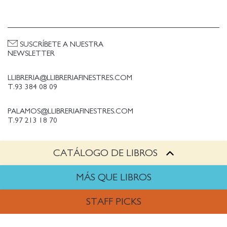
SUSCRÍBETE A NUESTRA
NEWSLETTER
LLIBRERIA@LLIBRERIAFINESTRES.COM
T.93 384 08 09
PALAMOS@LLIBRERIAFINESTRES.COM
T.97 213 18 70
CATÁLOGO DE LIBROS
PALESTINA@LLIBRERIAFINESTRES.COM
T.93 090 33 00
MÁS QUE LIBROS
TRABAJA CON NOSOTROS
STAFF PICKS
Política de Privacidad
Política de cookies
ARTES
Política de compras