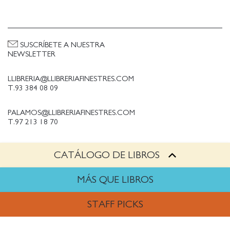
SUSCRÍBETE A NUESTRA
NEWSLETTER
LLIBRERIA@LLIBRERIAFINESTRES.COM
T.93 384 08 09
PALAMOS@LLIBRERIAFINESTRES.COM
T.97 213 18 70
CATÁLOGO DE LIBROS
PALESTINA@LLIBRERIAFINESTRES.COM
T.93 090 33 00
MÁS QUE LIBROS
TRABAJA CON NOSOTROS
STAFF PICKS
Política de Privacidad
Política de cookies
ARTES
Política de compras