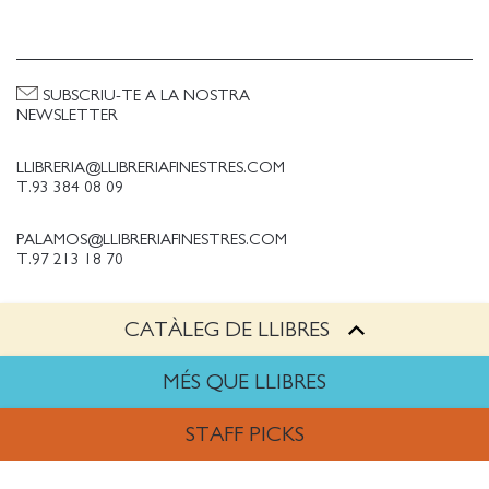
SUBSCRIU-TE A LA NOSTRA
NEWSLETTER
LLIBRERIA@LLIBRERIAFINESTRES.COM
T.93 384 08 09
PALAMOS@LLIBRERIAFINESTRES.COM
T.97 213 18 70
CATÀLEG DE LLIBRES
PALESTINA@LLIBRERIAFINESTRES.COM
T.93 090 33 00
MÉS QUE LLIBRES
TREBALLA AMB NOSALTRES
STAFF PICKS
Política de Privacitat
Política de cookies
ARTS
Política de compres