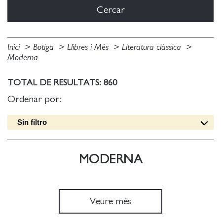
Inici
Botiga
Llibres i Més
Literatura clàssica
Moderna
TOTAL DE RESULTATS: 860
Ordenar por:
Sin filtro
Data edició [DESC]
Títol [A-Z]
MODERNA
Títol [Z-A]
Autor [A-Z]
Autor [Z-A]
Veure més
Data edició [ASC]