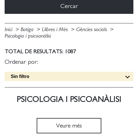
Inici
Botiga
Llibres i Més
Ciències socials
Psicologia i psicoanàlisi
TOTAL DE RESULTATS: 1087
Ordenar por:
Sin filtro
Data edició [DESC]
Títol [A-Z]
PSICOLOGIA I PSICOANÀLISI
Títol [Z-A]
Autor [A-Z]
Autor [Z-A]
Veure més
Data edició [ASC]