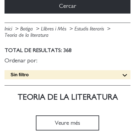
Inici
Botiga
Llibres i Més
Estudis literaris
Teoria de la literatura
TOTAL DE RESULTATS: 368
Ordenar por:
Sin filtro
Data edició [DESC]
Títol [A-Z]
TEORIA DE LA LITERATURA
Títol [Z-A]
Autor [A-Z]
Autor [Z-A]
Veure més
Data edició [ASC]