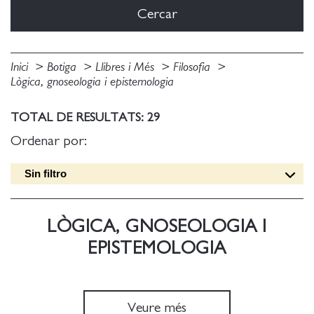
Inici
Botiga
Llibres i Més
Filosofia
Lògica, gnoseologia i epistemologia
TOTAL DE RESULTATS: 29
Ordenar por:
Sin filtro
Data edició [DESC]
Títol [A-Z]
LÒGICA, GNOSEOLOGIA I
Títol [Z-A]
EPISTEMOLOGIA
Autor [A-Z]
Autor [Z-A]
Data edició [ASC]
Veure més