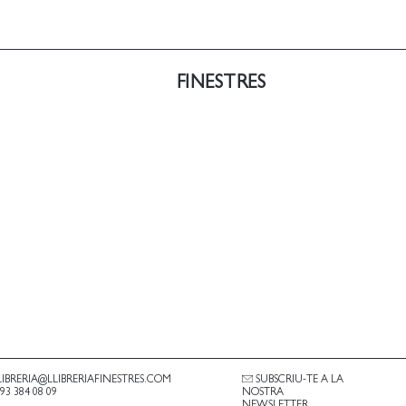
FINESTRES
LIBRERIA@LLIBRERIAFINESTRES.COM
SUBSCRIU-TE A LA
.93 384 08 09
NOSTRA
NEWSLETTER