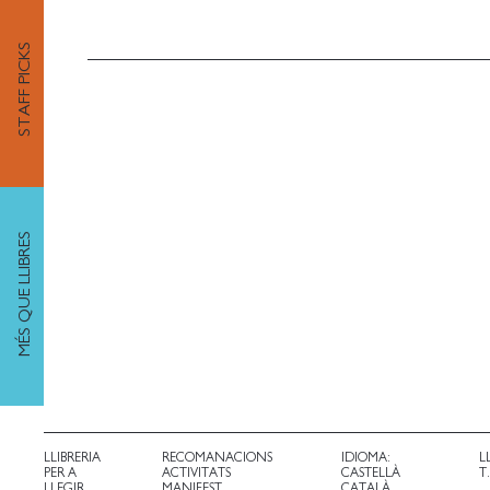
STAFF PICKS
MÉS QUE LLIBRES
LLIBRERIA
RECOMANACIONS
IDIOMA:
L
PER A
ACTIVITATS
CASTELLÀ
T
LLEGIR
MANIFEST
CATALÀ