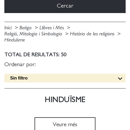
Inici
Botiga
Llibres i Més
Religió, Mitologia i Simbologia
Història de les religions
Hinduïsme
TOTAL DE RESULTATS: 50
Ordenar por:
Sin filtro
Data edició [DESC]
Títol [A-Z]
HINDUÏSME
Títol [Z-A]
Autor [A-Z]
Autor [Z-A]
Veure més