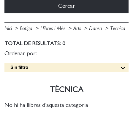
Inici
Botiga
Llibres i Més
Arts
Dansa
Tècnica
TOTAL DE RESULTATS: 0
Ordenar por:
Sin filtro
Data edició [DESC]
Títol [A-Z]
TÈCNICA
Títol [Z-A]
Autor [A-Z]
No hi ha llibres d'aquesta categoria
Autor [Z-A]
Data edició [ASC]