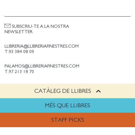
SUBSCRIU-TE A LA NOSTRA
NEWSLETTER
LLIBRERIA@LLIBRERIAFINESTRES.COM
T.93 384 08 09
PALAMOS@LLIBRERIAFINESTRES.COM
T.97 213 18 70
CATÀLEG DE LLIBRES
PALESTINA@LLIBRERIAFINESTRES.COM
T.93 090 33 00
MÉS QUE LLIBRES
TREBALLA AMB NOSALTRES
STAFF PICKS
Política de Privacitat
Política de cookies
ARTS
Política de compres