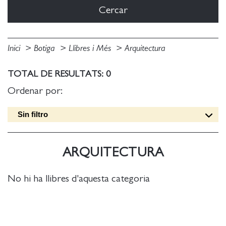
Inici
Botiga
Llibres i Més
Arquitectura
TOTAL DE RESULTATS: 0
Ordenar por:
Sin filtro
Data edició [DESC]
Títol [A-Z]
ARQUITECTURA
Títol [Z-A]
Autor [A-Z]
No hi ha llibres d'aquesta categoria
Autor [Z-A]
Data edició [ASC]