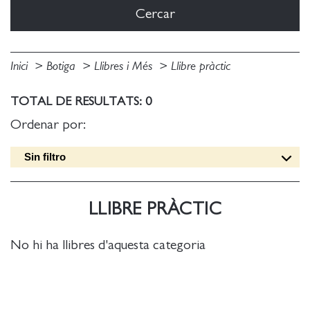
Inici
Botiga
Llibres i Més
Llibre pràctic
TOTAL DE RESULTATS: 0
Ordenar por:
Sin filtro
Data edició [DESC]
Títol [A-Z]
LLIBRE PRÀCTIC
Títol [Z-A]
Autor [A-Z]
No hi ha llibres d'aquesta categoria
Autor [Z-A]
Data edició [ASC]