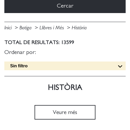
Inici
Botiga
Llibres i Més
Història
TOTAL DE RESULTATS: 13599
Ordenar por:
Sin filtro
Data edició [DESC]
Títol [A-Z]
HISTÒRIA
Títol [Z-A]
Autor [A-Z]
Autor [Z-A]
Veure més
Data edició [ASC]