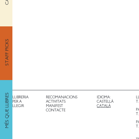
STAFF PICKS
MÉS QUE LLIBRES
LLIBRERIA
RECOMANACIONS
IDIOMA:
L
PER A
ACTIVITATS
CASTELLÀ
T
LLEGIR
MANIFEST
CATALÀ
P
CONTACTE
T
P
T