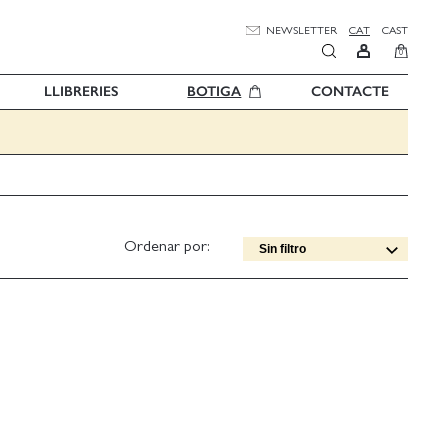
NEWSLETTER
CAT
CAST
0
LLIBRERIES
BOTIGA
CONTACTE
Ordenar por:
Sin filtro
Data edició [DESC]
Títol [A-Z]
Títol [Z-A]
Autor [A-Z]
Autor [Z-A]
Data edició [ASC]