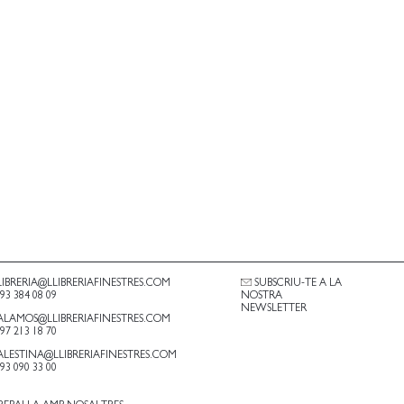
LIBRERIA@LLIBRERIAFINESTRES.COM
SUBSCRIU-TE A LA
.93 384 08 09
NOSTRA
NEWSLETTER
ALAMOS@LLIBRERIAFINESTRES.COM
.97 213 18 70
ALESTINA@LLIBRERIAFINESTRES.COM
.93 090 33 00